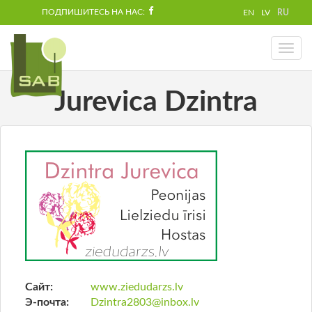
ПОДПИШИТЕСЬ НА НАС:
EN
LV
RU
Toggl
naviga
Jurevica Dzintra
Сайт:
www.ziedudarzs.lv
Э-почта:
Dzintra2803@inbox.lv