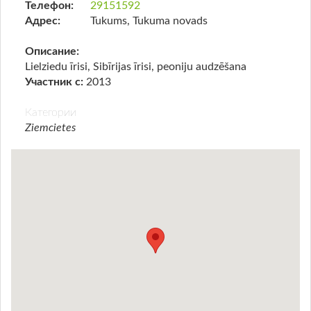
Телефон:
29151592
Адрес:
Tukums, Tukuma novads
Описание:
Lielziedu īrisi, Sibīrijas īrisi, peoniju audzēšana
Участник с:
2013
Категории
Ziemcietes