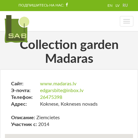
ПОДПИШИТЕСЬ НА НАС:
EN
LV
RU
Toggl
naviga
Collection garden
Madaras
Сайт:
www.madaras.lv
Э-почта:
edgarsbite@inbox.lv
Телефон:
26475398
Адрес:
Koknese, Kokneses novads
Описание:
Ziemcietes
Участник с:
2014