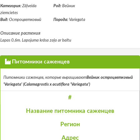
Категория:
Zāļveida
Род:
Вейник
ziemcietes
Вид:
Остроцветковый
Порода:
Variegata
Описание растения
Lapas 0,6m. Lapojuma krāsa zaļa ar baltu
Питомники саженцев
Питомники саженцев, которые выращивают
Вейник остроцветковый
'Variegata' (Calamagrostis x acutiflora 'Variegata')
#
Название питомника саженцев
Регион
Адрес