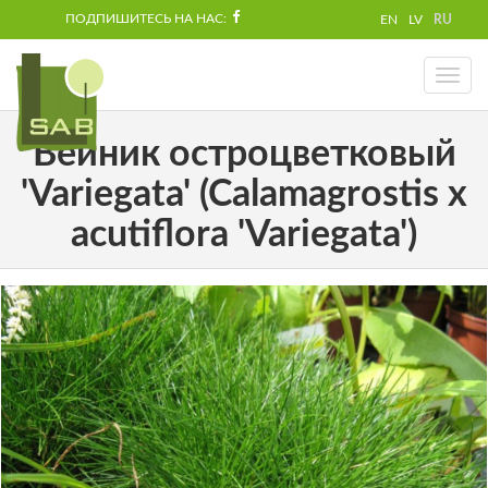
ПОДПИШИТЕСЬ НА НАС:
EN
LV
RU
Toggl
naviga
Вейник остроцветковый
'Variegata' (Calamagrostis x
acutiflora 'Variegata')