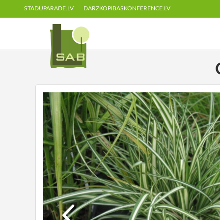
STADUPARADE.LV
DARZKOPIBASKONFERENCE.LV