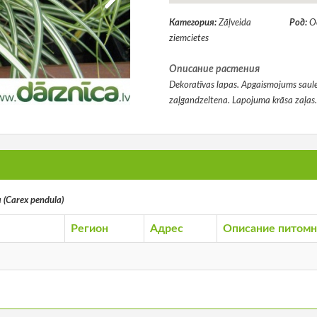
Категория:
Zāļveida
Род:
О
ziemcietes
Описание растения
Dekoratīvas lapas. Apgaismojums saule
zaļgandzeltena. Lapojuma krāsa zaļas
(Carex pendula)
Регион
Адрес
Описание питомн