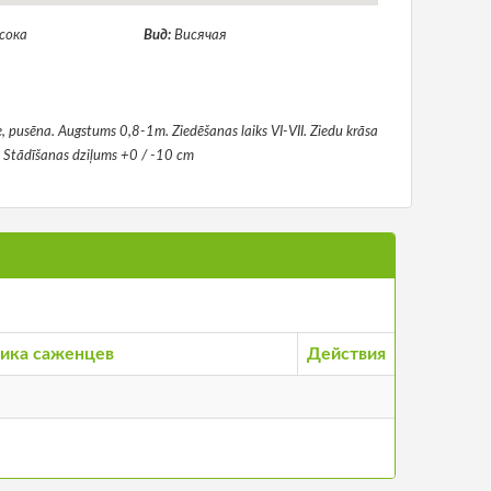
сока
Вид:
Висячая
, pusēna. Augstums 0,8-1m. Ziedēšanas laiks VI-VII. Ziedu krāsa
. Stādīšanas dziļums +0 / -10 cm
ика саженцев
Действия