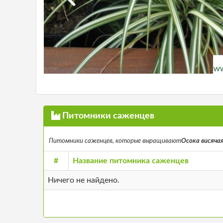
Питомники саженцев
Питомники саженцев, которые выращивают
Осока висячая 
#
Название питомника саженцев
Ничего не найдено.