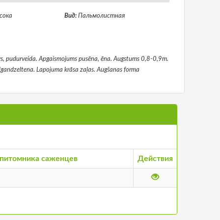
сока
Вид:
Пальмолистная
āvs, pudurveida. Apgaismojums pusēna, ēna. Augstums 0,8-0,9m.
zaļgandzeltena. Lapojuma krāsa zaļas. Augšanas forma
питомника саженцев
Действия