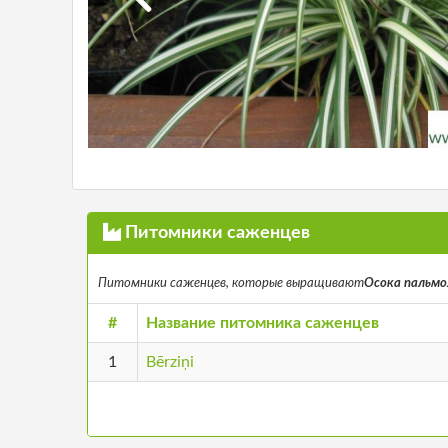
Питомники саженцев
Питомники саженцев, которые выращивают
Осока пальмол
#
Название питомника саженцев
1
Bērziņi