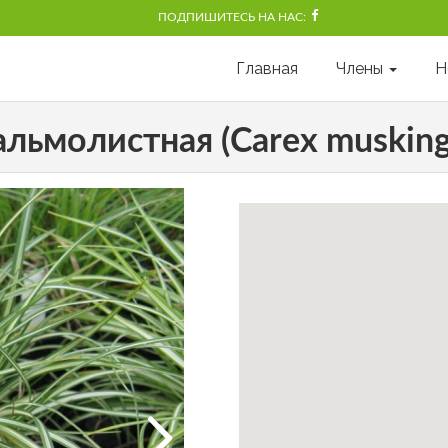
ПОДПИШИТЕСЬ НА НАС:
Главная
Члены
Н
альмолистная (Carex musking