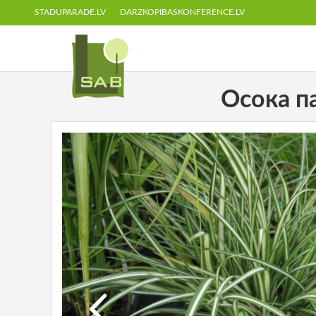
STADUPARADE.LV
DARZKOPIBASKONFERENCE.LV
Осока п