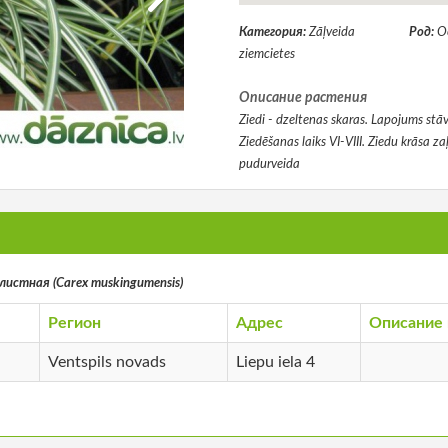
Категория:
Zāļveida
Род:
О
ziemcietes
Описание растения
Ziedi - dzeltenas skaras. Lapojums st
Ziedēšanas laiks VI-VIII. Ziedu krāsa 
pudurveida
истная (Carex muskingumensis)
Регион
Адрес
Описание 
Ventspils novads
Liepu iela 4