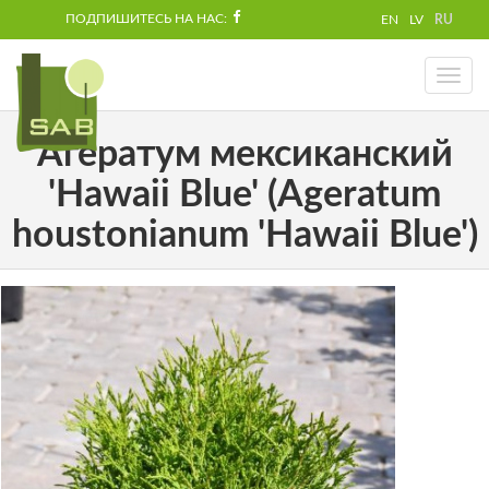
ПОДПИШИТЕСЬ НА НАС:
EN
LV
RU
Toggl
naviga
Агератум мексиканский
'Hawaii Blue' (Ageratum
houstonianum 'Hawaii Blue')