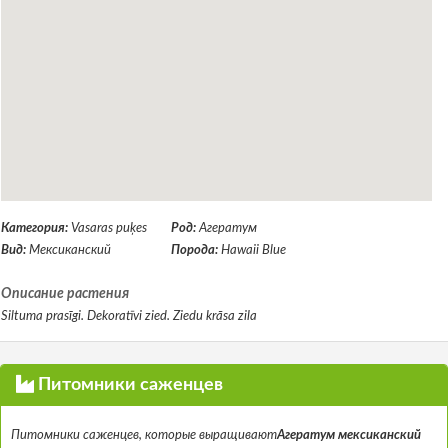
Категория:
Vasaras puķes
Род:
Агератум
Вид:
Мексиканский
Порода:
Hawaii Blue
Описание растения
Siltuma prasīgi. Dekoratīvi zied. Ziedu krāsa zila
Питомники саженцев
Питомники саженцев, которые выращивают
Агератум мексиканский