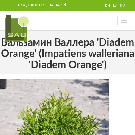
ПОДПИШИТЕСЬ НА НАС:
EN
LV
RU
Toggl
naviga
Бальзамин Валлера 'Diadem
Orange' (Impatiens walleriana
'Diadem Orange')