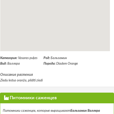
Категория:
Vasaras puķes
Род:
Бальзамин
Вид:
Валлера
Порода:
Diadem Orange
Описание растения
Ziedu krāsa oranža, pildīti ziedi
Питомники саженцев
Питомники саженцев, которые выращивают
Бальзамин Валлера