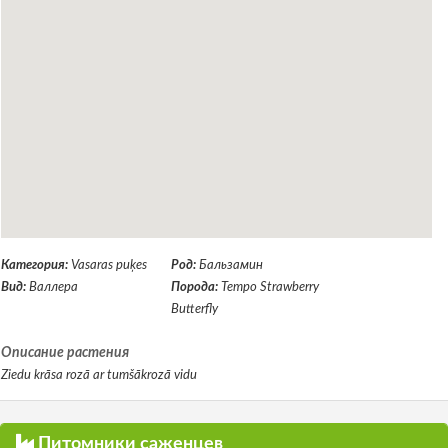
Категория:
Vasaras puķes
Род:
Бальзамин
Вид:
Валлера
Порода:
Tempo Strawberry
Butterfly
Описание растения
Ziedu krāsa rozā ar tumšākrozā vidu
Питомники саженцев