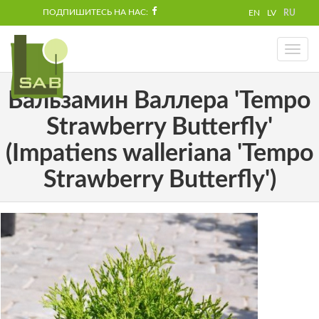
ПОДПИШИТЕСЬ НА НАС:
EN
LV
RU
Toggl
naviga
Бальзамин Валлера 'Tempo
Strawberry Butterfly'
(Impatiens walleriana 'Tempo
Strawberry Butterfly')