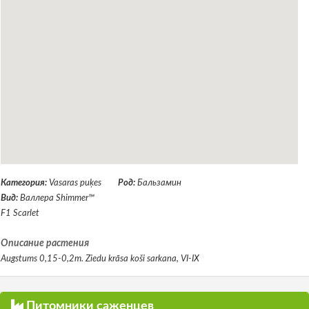
Категория:
Vasaras puķes
Род:
Бальзамин
Вид:
Валлера Shimmer™
F1 Scarlet
Описание растения
Augstums 0,15-0,2m. Ziedu krāsa koši sarkana, VI-IX
Питомники саженцев