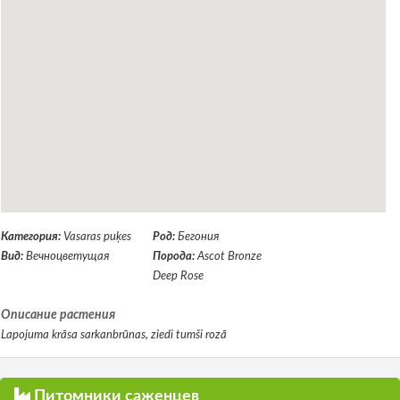
Категория:
Vasaras puķes
Род:
Бегония
Вид:
Вечноцветущая
Порода:
Ascot Bronze
Deep Rose
Описание растения
Lapojuma krāsa sarkanbrūnas, ziedi tumši rozā
Питомники саженцев