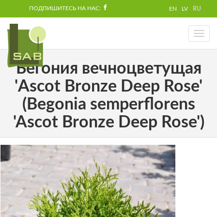
ПОДПИШИТЕСЬ НА НАС:
EN
LV
RU
Toggl
naviga
Бегония вечноцветущая
'Ascot Bronze Deep Rose'
(Begonia semperflorens
'Ascot Bronze Deep Rose')