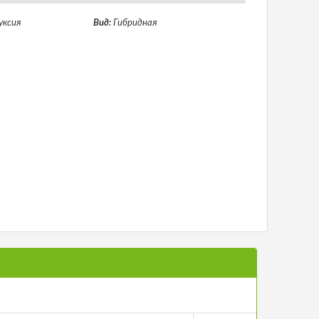
уксия
Вид:
Гибридная