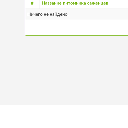
#
Название питомника саженцев
Ничего не найдено.
+371 26680957
О н