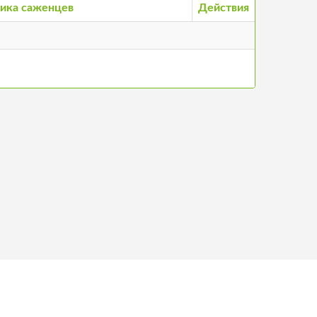
ика саженцев
Действия
нтакты
©
2026
Stādu audzētāju biedrība, все права