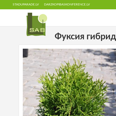
STADUPARADE.LV
DARZKOPIBASKONFERENCE.LV
Фуксия гибридна