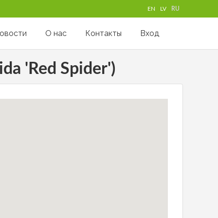
EN
LV
RU
овости
О нас
Контакты
Вход
da 'Red Spider')