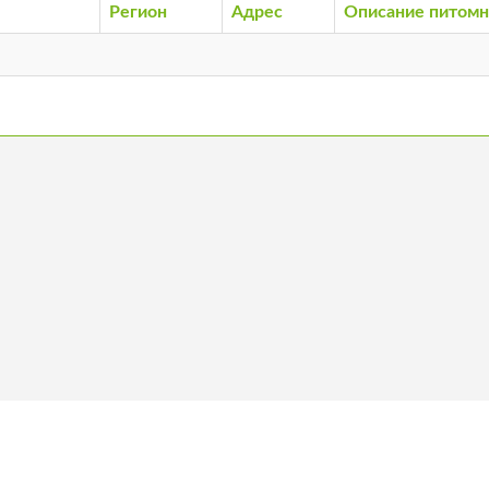
Регион
Адрес
Описание питомн
ас
Стать членом
Вакансии
Ко