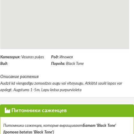
Категория:
Vasaras puķes
Род:
Ипомея
Вид:
Порода:
Black Tone
Описание растения
Audzē kā viengadīgu zemsedzes augu vai vīteņaugu. Atklātā saulē lapas var
apdegt. Augstums 1-5m. Lapu krāsa purpurvioleta
Питомники саженцев
Питомники саженцев, которые выращивают
Батат 'Black Tone'
(Ipomoea batatas 'Black Tone')