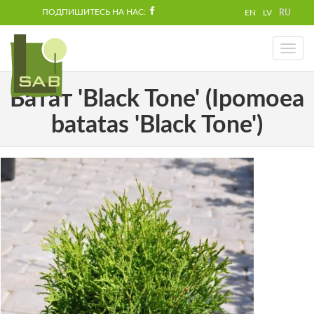
ПОДПИШИТЕСЬ НА НАС:
EN
LV
RU
Toggl
naviga
Батат 'Black Tone' (Ipomoea
batatas 'Black Tone')