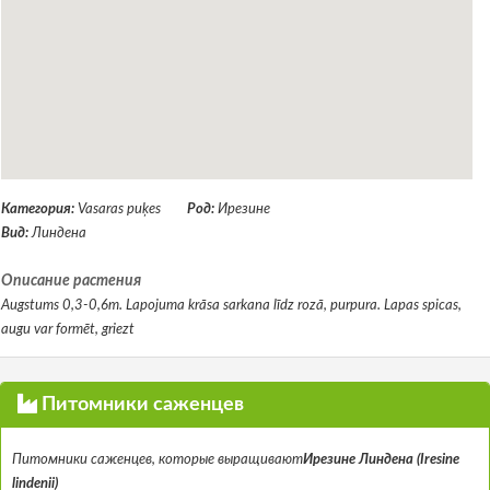
Категория:
Vasaras puķes
Род:
Ирезине
Вид:
Линдена
Описание растения
Augstums 0,3-0,6m. Lapojuma krāsa sarkana līdz rozā, purpura. Lapas spicas,
augu var formēt, griezt
Питомники саженцев
Питомники саженцев, которые выращивают
Ирезине Линдена (Iresine
lindenii)