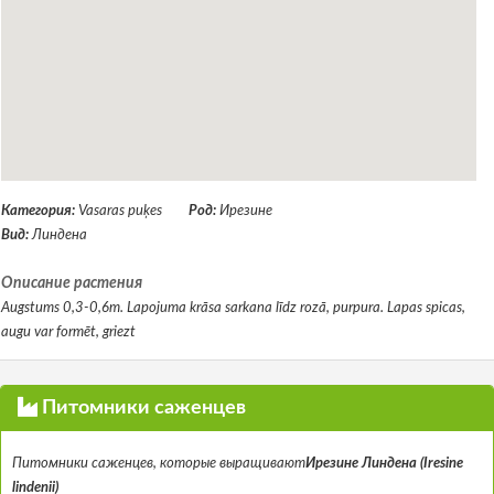
Категория:
Vasaras puķes
Род:
Ирезине
Вид:
Линдена
Описание растения
Augstums 0,3-0,6m. Lapojuma krāsa sarkana līdz rozā, purpura. Lapas spicas,
augu var formēt, griezt
Питомники саженцев
Питомники саженцев, которые выращивают
Ирезине Линдена (Iresine
lindenii)