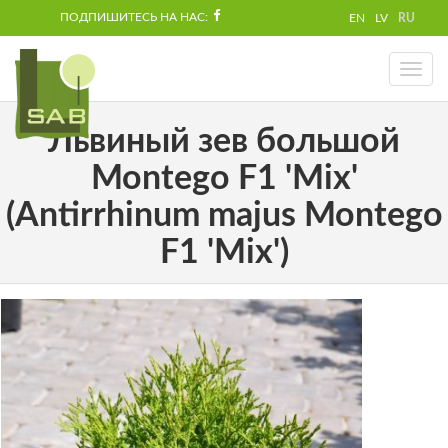
ПОДПИШИТЕСЬ НА НАС:
EN
LV
RU
Toggl
naviga
Львиный зев большой
Montego F1 'Mix'
(Antirrhinum majus Montego
F1 'Mix')