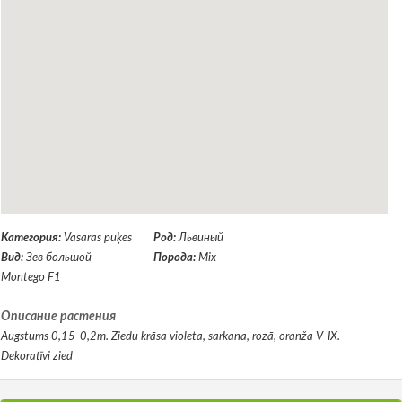
Категория:
Vasaras puķes
Род:
Львиный
Вид:
Зев большой
Порода:
Mix
Montego F1
Описание растения
Augstums 0,15-0,2m. Ziedu krāsa violeta, sarkana, rozā, oranža V-IX.
Dekoratīvi zied