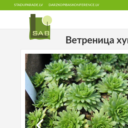
STADUPARADE.LV
DARZKOPIBASKONFERENCE.LV
Ветреница хуп