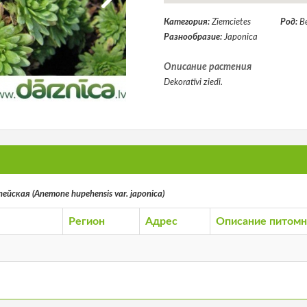
Категория:
Ziemcietes
Род:
В
Разнообразие:
Japonica
Описание растения
Dekoratīvi ziedi.
йская (Anemone hupehensis var. japonica)
Регион
Адрес
Описание питомн