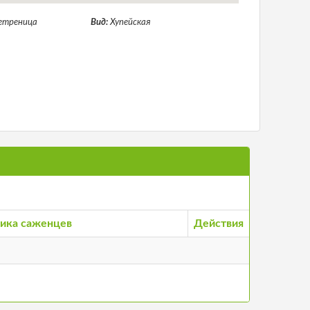
етреница
Вид:
Хупейская
ика саженцев
Действия