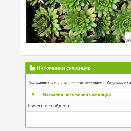
Питомники саженцев
Питомники саженцев, которые выращивают
Ветреница хупе
#
Название питомника саженцев
Ничего не найдено.