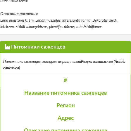
Вид:
Кавказская
Описание растения
Lapu augstums 0,1m. Lapas mūžzaļas. Interesanta forma. Dekoratīvi ziedi.
Ieteicams stādīt akmeņdārzos, piemājas dārzos, robežstādījumos
Питомники саженцев
Питомники саженцев, которые выращивают
Резуха кавказская (Arabis
caucasica)
#
Название питомника саженцев
Регион
Адрес
Описание питомника саженцев