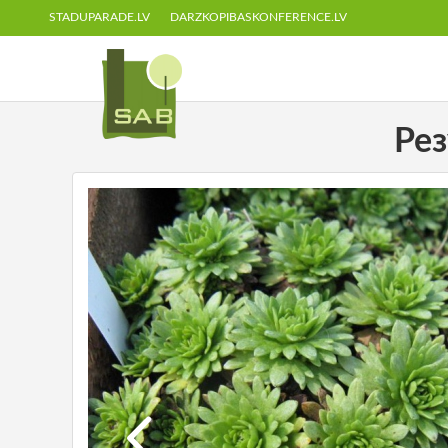
STADUPARADE.LV
DARZKOPIBASKONFERENCE.LV
Рез