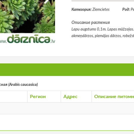
Категория:
Ziemcietes
Род:
Р
Описание растения
Lapu augstums 0,1m. Lapas mūžzaļas. I
akmeņdārzos, piemājas dārzos, robežs
кая (Arabis caucasica)
Регион
Адрес
Описание питомн