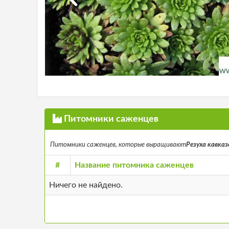
Питомники саженцев
Питомники саженцев, которые выращивают
Резуха кавказс
#
Название питомника саженцев
Ничего не найдено.