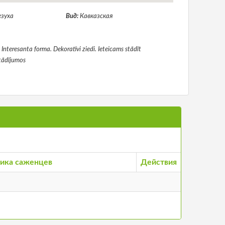
езуха
Вид:
Кавказская
nteresanta forma. Dekoratīvi ziedi. Ieteicams stādīt
tādījumos
ика саженцев
Действия