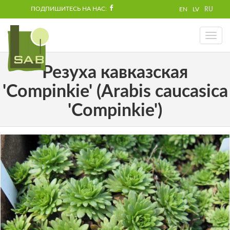
ПОДПИШИТЕСЬ НА НАС:
EN
LV
RU
Toggl
naviga
Резуха кавказская
'Compinkie' (Arabis caucasica
'Compinkie')