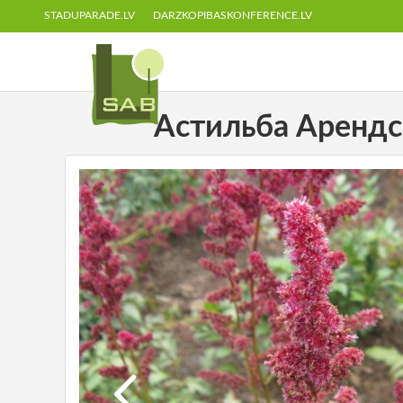
STADUPARADE.LV
DARZKOPIBASKONFERENCE.LV
Астильба Арендса '