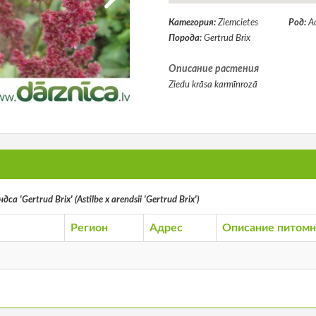
Категория:
Ziemcietes
Род:
А
Порода:
Gertrud Brix
Описание растения
Ziedu krāsa karmīnrozā
а 'Gertrud Brix' (Astilbe x arendsii 'Gertrud Brix')
Регион
Адрес
Описание питомн