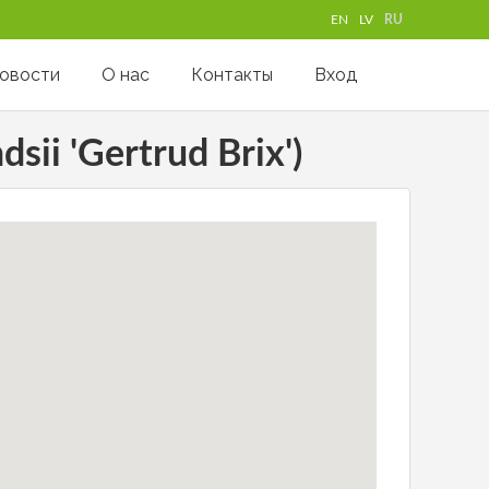
EN
LV
RU
овости
О нас
Контакты
Вход
sii 'Gertrud Brix')