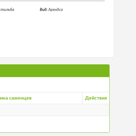
стильба
Вид:
Арендса
ика саженцев
Действия