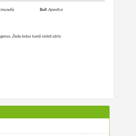
стильба
Вид:
Арендса
anas. Ziedu krāsa tumši violeti sārta