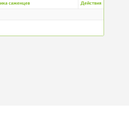
ика саженцев
Действия
нтакты
©
2026
Stādu audzētāju biedrība, все права