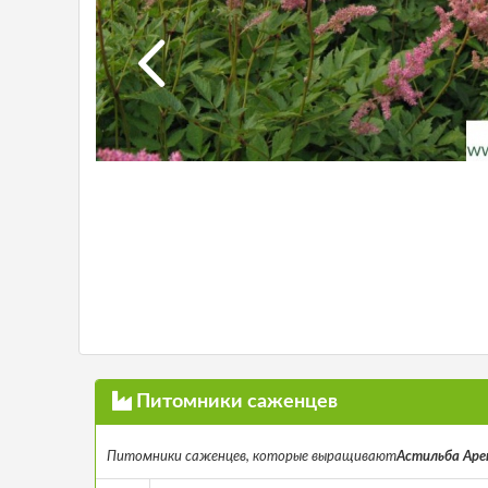
Питомники саженцев
Питомники саженцев, которые выращивают
Астильба Арендс