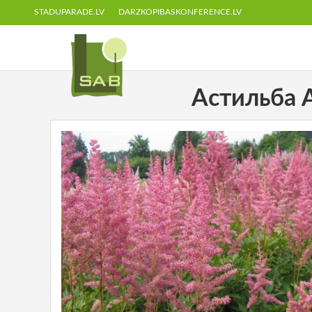
STADUPARADE.LV
DARZKOPIBASKONFERENCE.LV
Астильба Ар