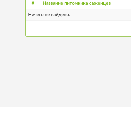
#
Название питомника саженцев
Ничего не найдено.
+371 26680957
О н