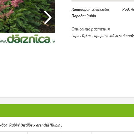
Категория:
Ziemcietes
Род:
А
Порода:
Rubin
Описание растения
Lapas 0,5m. Lapojuma krāsa sarkanrūsg
а 'Rubin' (Astilbe x arendsii 'Rubin')