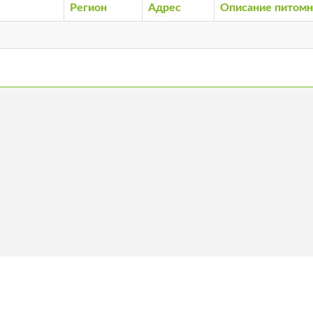
Регион
Адрес
Описание питомн
ас
Стать членом
Вакансии
Ко