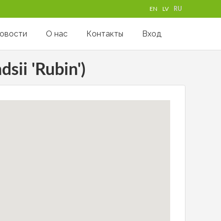
EN
LV
RU
овости
О нас
Контакты
Вход
sii 'Rubin')