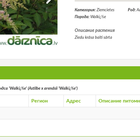
Категория:
Ziemcietes
Род:
А
Порода:
Walkï¿½e
Описание растения
Ziedu krāsa balti sārta
са 'Walkï¿½e' (Astilbe x arendsii 'Walkï¿½e')
Регион
Адрес
Описание питомн