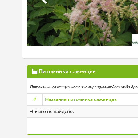
Питомники саженцев
Питомники саженцев, которые выращивают
Астильба Аренд
#
Название питомника саженцев
Ничего не найдено.