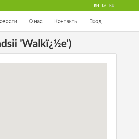
EN
LV
RU
овости
О нас
Контакты
Вход
sii 'Walkï¿½e')