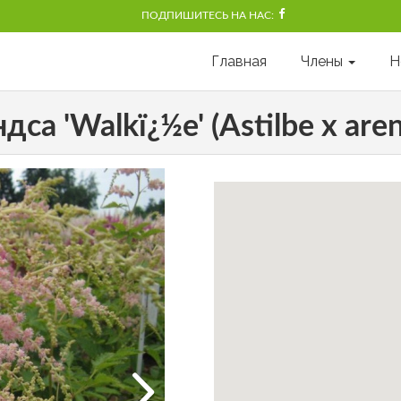
ПОДПИШИТЕСЬ НА НАС:
Главная
Члены
Н
са 'Walkï¿½e' (Astilbe x arend