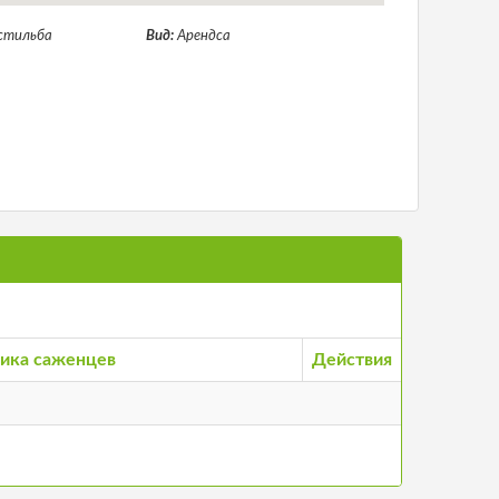
стильба
Вид:
Арендса
ика саженцев
Действия