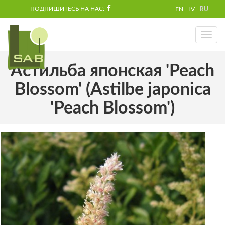
ПОДПИШИТЕСЬ НА НАС:
EN
LV
RU
Toggl
naviga
Астильба японская 'Peach
Blossom' (Astilbe japonica
'Peach Blossom')