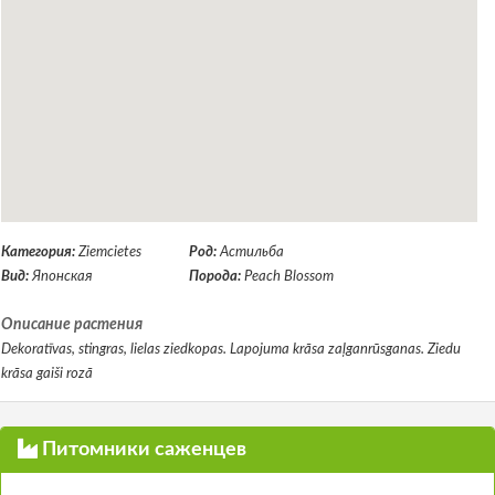
Категория:
Ziemcietes
Род:
Астильба
Вид:
Японская
Порода:
Peach Blossom
Описание растения
Dekoratīvas, stingras, lielas ziedkopas. Lapojuma krāsa zaļganrūsganas. Ziedu
krāsa gaiši rozā
Питомники саженцев