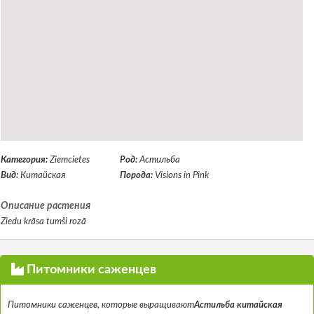
Категория:
Ziemcietes
Род:
Астильба
Вид:
Китайская
Порода:
Visions in Pink
Описание растения
Ziedu krāsa tumši rozā
Питомники саженцев
Питомники саженцев, которые выращивают
Астильба китайская