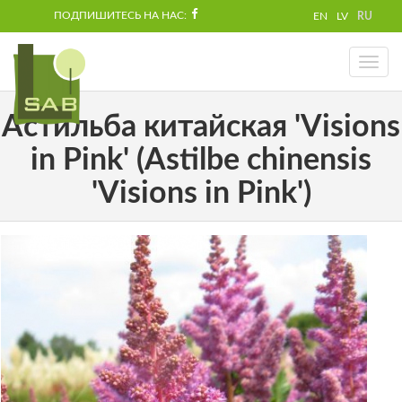
ПОДПИШИТЕСЬ НА НАС:
EN
LV
RU
Toggl
naviga
Астильба китайская 'Visions
in Pink' (Astilbe chinensis
'Visions in Pink')