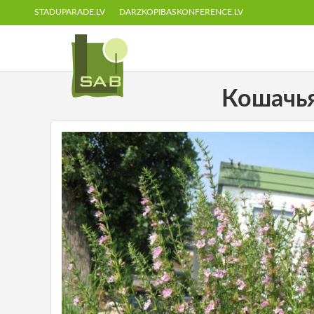
STADUPARADE.LV
DARZKOPIBASKONFERENCE.LV
Кошачья