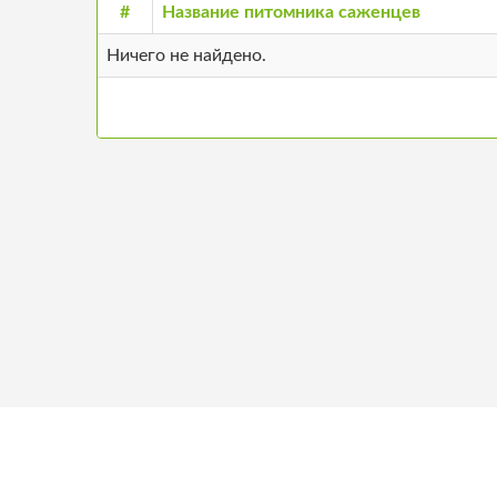
#
Название питомника саженцев
Ничего не найдено.
+371 26680957
О н