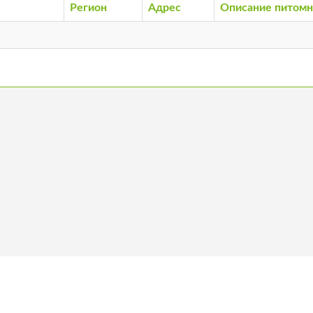
Регион
Адрес
Описание питомн
ас
Стать членом
Вакансии
Ко