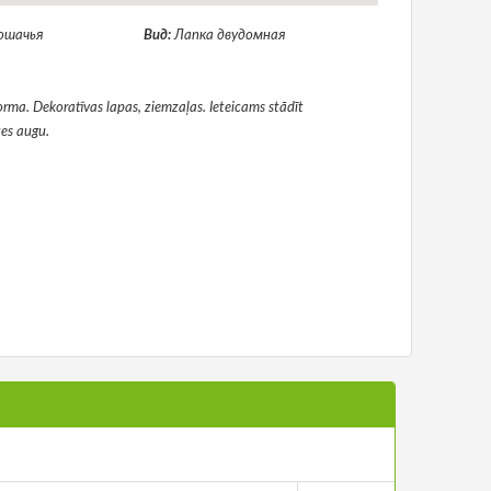
ошачья
Вид:
Лапка двудомная
ma. Dekoratīvas lapas, ziemzaļas. Ieteicams stādīt
es augu.