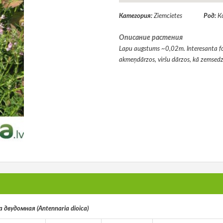
Категория:
Ziemcietes
Род:
К
Описание растения
Lapu augstums ~0,02m. Interesanta for
akmeņdārzos, viršu dārzos, kā zemsedz
 двудомная (Antennaria dioica)