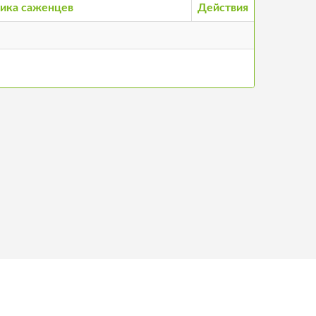
ика саженцев
Действия
нтакты
©
2026
Stādu audzētāju biedrība, все права