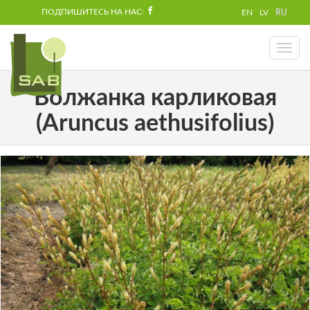
ПОДПИШИТЕСЬ НА НАС:
EN
LV
RU
Toggl
naviga
Волжанка карликовая
(Aruncus aethusifolius)