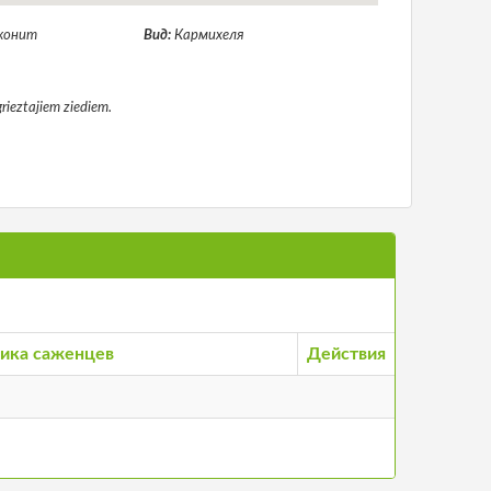
конит
Вид:
Кармихеля
grieztajiem ziediem.
ика саженцев
Действия