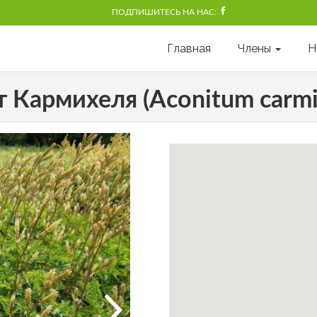
ПОДПИШИТЕСЬ НА НАС:
Главная
Члены
Н
 Кармихеля (Aconitum carmic