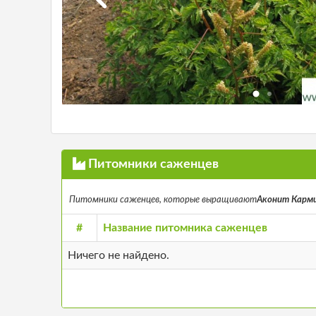
Питомники саженцев
Питомники саженцев, которые выращивают
Аконит Кармих
#
Название питомника саженцев
Ничего не найдено.