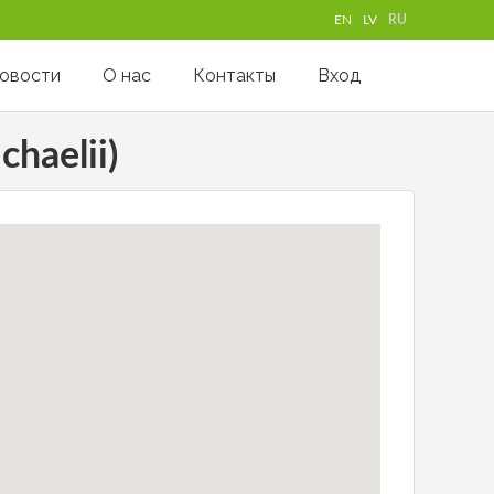
EN
LV
RU
овости
О нас
Контакты
Вход
haelii)