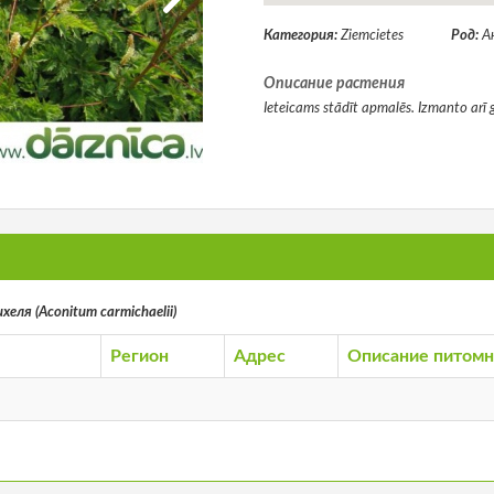
Категория:
Ziemcietes
Род:
А
Описание растения
Ieteicams stādīt apmalēs. Izmanto arī 
еля (Aconitum carmichaelii)
Регион
Адрес
Описание питомн