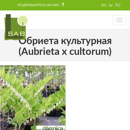
ПОДПИШИТЕСЬ НА НАС:
EN
LV
RU
Toggl
naviga
Обриета культурная
(Aubrieta x cultorum)