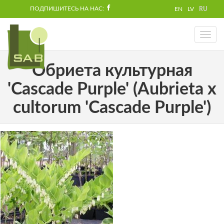
ПОДПИШИТЕСЬ НА НАС:
EN
LV
RU
Toggl
naviga
Обриета культурная
'Cascade Purple' (Aubrieta x
cultorum 'Cascade Purple')