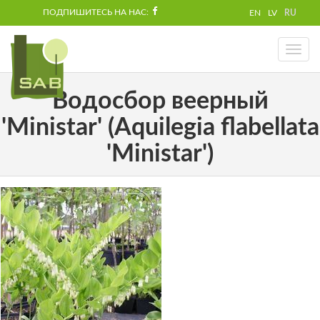
ПОДПИШИТЕСЬ НА НАС:
EN
LV
RU
Toggl
naviga
Водосбор веерный
'Ministar' (Aquilegia flabellata
'Ministar')