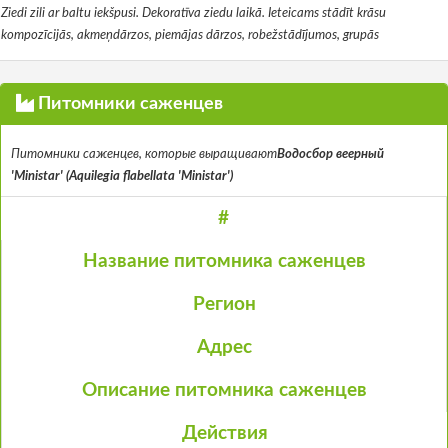
Ziedi zili ar baltu iekšpusi. Dekoratīva ziedu laikā. Ieteicams stādīt krāsu
kompozīcijās, akmeņdārzos, piemājas dārzos, robežstādījumos, grupās
Питомники саженцев
Питомники саженцев, которые выращивают
Водосбор веерный
'Ministar' (Aquilegia flabellata 'Ministar')
#
Название питомника саженцев
Регион
Адрес
Описание питомника саженцев
Действия