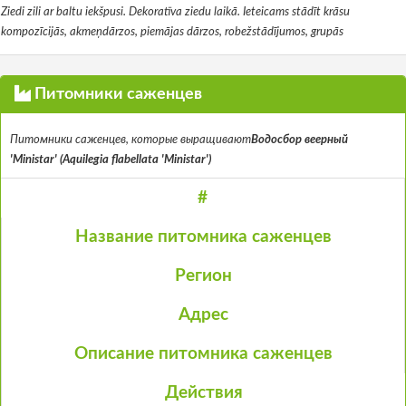
Ziedi zili ar baltu iekšpusi. Dekoratīva ziedu laikā. Ieteicams stādīt krāsu
kompozīcijās, akmeņdārzos, piemājas dārzos, robežstādījumos, grupās
Питомники саженцев
Питомники саженцев, которые выращивают
Водосбор веерный
'Ministar' (Aquilegia flabellata 'Ministar')
#
Название питомника саженцев
Регион
Адрес
Описание питомника саженцев
Действия