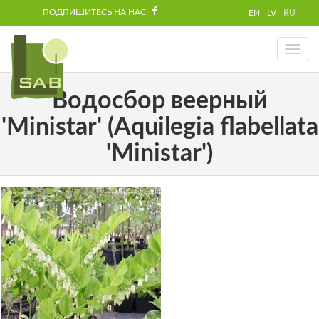
ПОДПИШИТЕСЬ НА НАС:
EN
LV
RU
Toggl
naviga
Водосбор веерный
'Ministar' (Aquilegia flabellata
'Ministar')