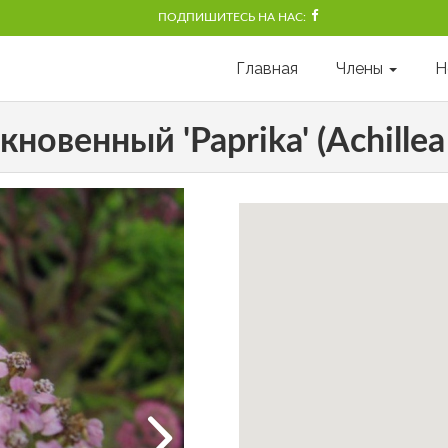
ПОДПИШИТЕСЬ НА НАС:
Главная
Члены
Н
венный 'Paprika' (Achillea m