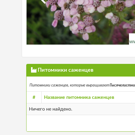
Питомники саженцев
Питомники саженцев, которые выращивают
Тысячелистник 
#
Название питомника саженцев
Ничего не найдено.