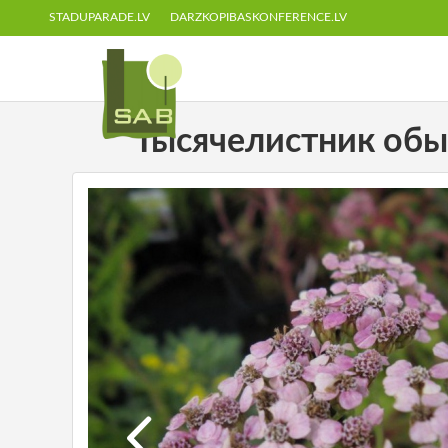
STADUPARADE.LV
DARZKOPIBASKONFERENCE.LV
Тысячелистник обыкно