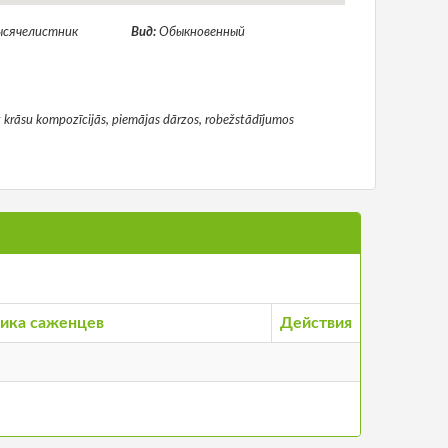
ысячелистник
Вид:
Обыкновенный
īt krāsu kompozīcijās, piemājas dārzos, robežstādījumos
ика саженцев
Действия