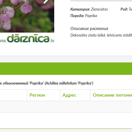
Категория:
Ziemcietes
Род:
Т
Порода:
Paprika
Описание растения
Dekoratīvs ziedu laikā. Ieteicams stād
обыкновенный 'Paprika' (Achillea millefolium 'Paprika')
Регион
Адрес
Описание питомн