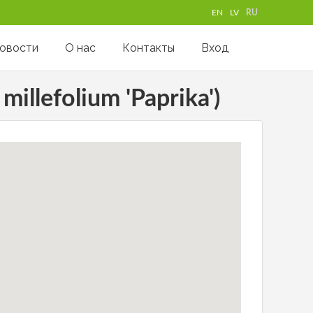
EN
LV
RU
овости
О нас
Контакты
Вход
illefolium 'Paprika')