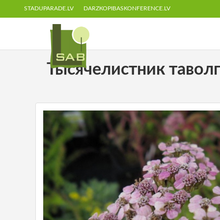
STADUPARADE.LV
DARZKOPIBASKONFERENCE.LV
Тысячелистник таволговы