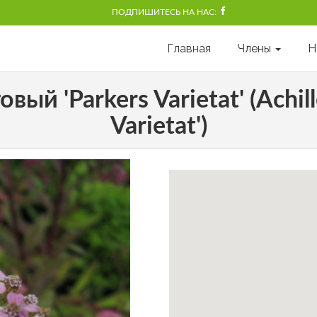
ПОДПИШИТЕСЬ НА НАС:
Главная
Члены
Н
й 'Parkers Varietat' (Achille
Varietat')