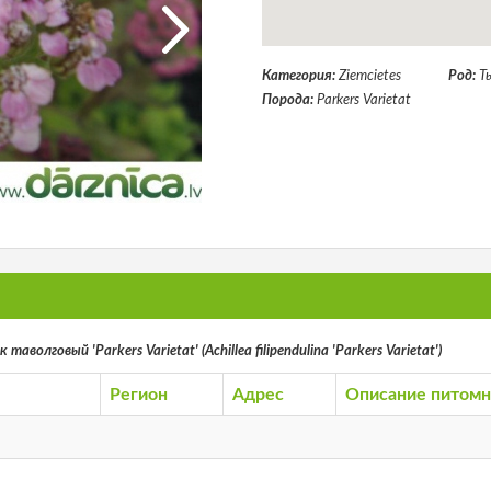
Категория:
Ziemcietes
Род:
Т
Порода:
Parkers Varietat
аволговый 'Parkers Varietat' (Achillea filipendulina 'Parkers Varietat')
Регион
Адрес
Описание питомн