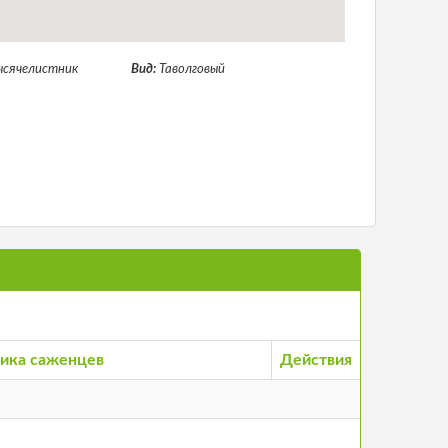
ысячелистник
Вид:
Таволговый
ика саженцев
Действия