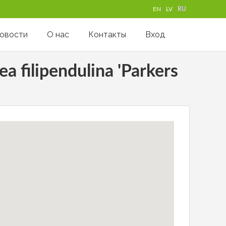
EN
LV
RU
овости
О нас
Контакты
Вход
a filipendulina 'Parkers