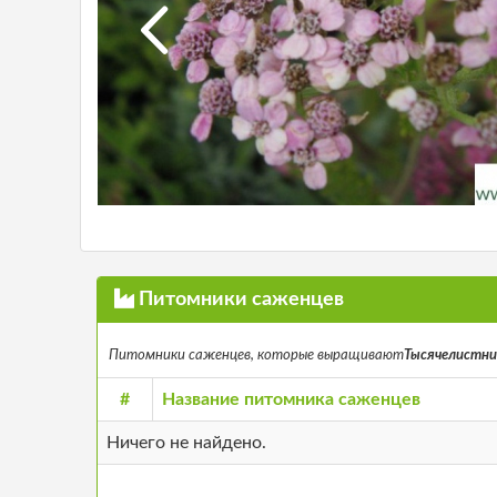
Питомники саженцев
Питомники саженцев, которые выращивают
Тысячелистник т
#
Название питомника саженцев
Ничего не найдено.