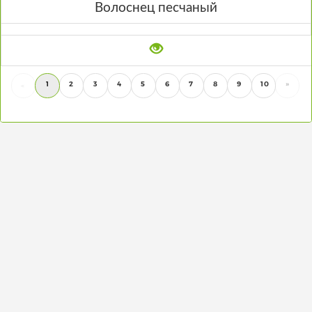
Волоснец песчаный
1
2
3
4
5
6
7
8
9
10
»
«