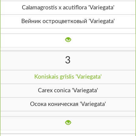
Calamagrostis x acutiflora 'Variegata'
Вейник остроцветковый 'Variegata'
3
Koniskais grīslis 'Variegata'
Carex conica 'Variegata'
Осока коническая 'Variegata'