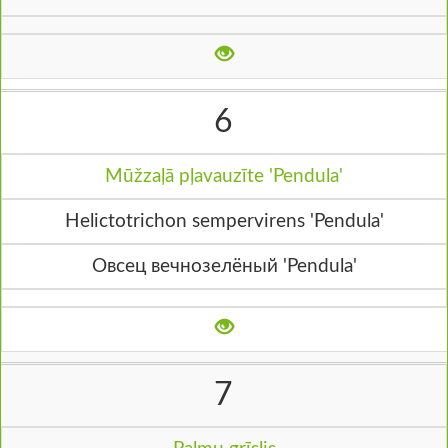
6
Mūžzaļā pļavauzīte 'Pendula'
Helictotrichon sempervirens 'Pendula'
Овсец вечнозелёный 'Pendula'
7