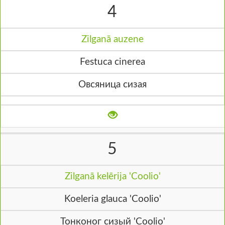
4
Zilganā auzene
Festuca cinerea
Овсяница сизая
5
Zilganā kelērija 'Coolio'
Koeleria glauca 'Coolio'
Тонконог сизый 'Coolio'