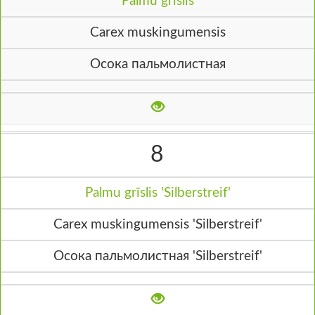
Palmu grīslis
Carex muskingumensis
Осока пальмолистная
8
Palmu grīslis 'Silberstreif'
Carex muskingumensis 'Silberstreif'
Осока пальмолистная 'Silberstreif'