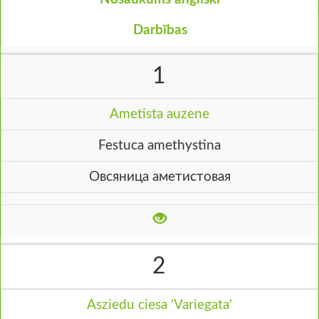
Darbības
1
Ametista auzene
Festuca amethystina
Овсяница аметистовая
2
Asziedu ciesa 'Variegata'