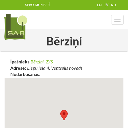
SEKO MUMS:
EN
LV
RU
Toggl
naviga
Bērziņi
Īpašnieks
Bērziņi, Z/S
Adrese:
Liepu iela 4, Ventspils novads
Nodarbošanās: