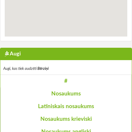
Augi
Augi, kas tiek audzēti
Bērziņi
#
Nosaukums
Latīniskais nosaukums
Nosaukums krieviski
Nosaukums angliski