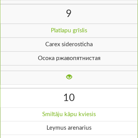
9
Platlapu grīslis
Carex siderosticha
Осока ржавопятнистая
10
Smiltāju kāpu kviesis
Leymus arenarius