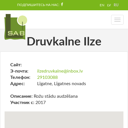
ПОДПИШИТЕСЬ НА НАС:
EN
LV
RU
Toggl
naviga
Druvkalne Ilze
Сайт:
Э-почта:
ilzedruvkalne@inbox.lv
Телефон:
29103088
Адрес:
Līgatne, Līgatnes novads
Описание:
Rožu stādu audzēšana
Участник с:
2017