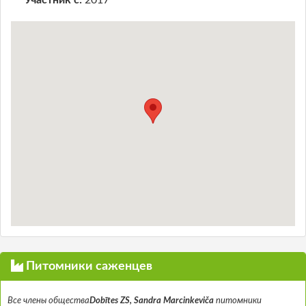
Участник с:
2017
Питомники саженцев
Все члены общества
Dobītes ZS, Sandra Marcinkeviča
питомники