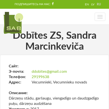
ПОДПИШИТЕСЬ НА НАС:
EN
LV
RU
Toggl
naviga
Dobītes ZS, Sandra
Marcinkeviča
Сайт:
Э-почта:
ddobites@gmail.com
Телефон:
29199638
Адрес:
Vecumnieki, Vecumnieku novads
Описание:
Dārzeņu stādu, garšaugu, viengadīgo un daudzgadīgo
puķu, dārzeņu audzēšana