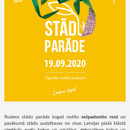
Rudens stādu parāde šogad notiks
sešpadsmito reizi
un
pasākumā stādu audzētavas no visas Latvijas plašā klāstā
piedāvās augļu kokus un ogulājus, dekoratīvos kokus un