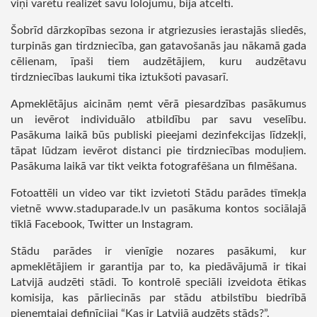
viņi varētu realizēt savu lolojumu, bija atcelti.
Šobrīd dārzkopības sezona ir atgriezusies ierastajās sliedēs,
turpinās gan tirdzniecība, gan gatavošanās jau nākamā gada
cēlienam, īpaši tiem audzētājiem, kuru audzētavu
tirdzniecības laukumi tika iztukšoti pavasarī.
Apmeklētājus aicinām ņemt vērā piesardzības pasākumus
un ievērot individuālo atbildību par savu veselību.
Pasākuma laikā būs publiski pieejami dezinfekcijas līdzekļi,
tāpat lūdzam ievērot distanci pie tirdzniecības moduļiem.
Pasākuma laikā var tikt veikta fotografēšana un filmēšana.
Fotoattēli un video var tikt izvietoti Stādu parādes tīmekļa
vietnē www.staduparade.lv un pasākuma kontos sociālajā
tīklā Facebook, Twitter un Instagram.
Stādu parādes ir vienīgie nozares pasākumi, kur
apmeklētājiem ir garantija par to, ka piedāvājumā ir tikai
Latvijā audzēti stādi. To kontrolē speciāli izveidota ētikas
komisija, kas pārliecinās par stādu atbilstību biedrībā
pieņemtajai definīcijai “Kas ir Latvijā audzēts stāds?”.