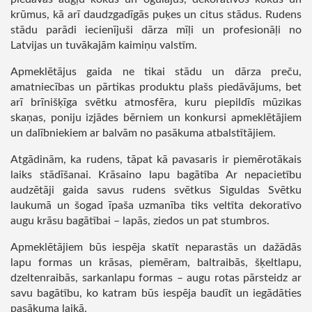
krūmus, kā arī daudzgadīgās puķes un citus stādus. Rudens
stādu parādi iecienījuši dārza mīļi un profesionāļi no
Latvijas un tuvākajām kaimiņu valstīm.
Apmeklētājus gaida ne tikai stādu un dārza preču,
amatniecības un pārtikas produktu plašs piedāvājums, bet
arī brīnišķīga svētku atmosfēra, kuru piepildīs mūzikas
skaņas, poniju izjādes bērniem un konkursi apmeklētājiem
un dalībniekiem ar balvām no pasākuma atbalstītājiem.
Atgādinām, ka rudens, tāpat kā pavasaris ir piemērotākais
laiks stādīšanai. Krāsaino lapu bagātība Ar nepacietību
audzētāji gaida savus rudens svētkus Siguldas Svētku
laukumā un šogad īpaša uzmanība tiks veltīta dekoratīvo
augu krāsu bagātībai – lapās, ziedos un pat stumbros.
Apmeklētājiem būs iespēja skatīt neparastās un dažādās
lapu formas un krāsas, piemēram, baltraibās, šķeltlapu,
dzeltenraibās, sarkanlapu formas – augu rotas pārsteidz ar
savu bagātību, ko katram būs iespēja baudīt un iegādāties
pasākuma laikā.