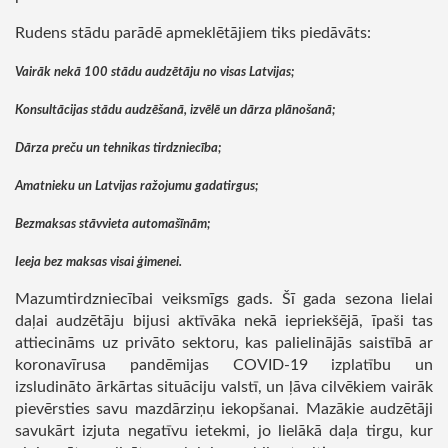
Rudens stādu parādē apmeklētājiem tiks piedāvāts:
Vairāk nekā 100 stādu audzētāju no visas Latvijas;
Konsultācijas stādu audzēšanā, izvēlē un dārza plānošanā;
Dārza preču un tehnikas tirdzniecība;
Amatnieku un Latvijas ražojumu gadatirgus;
Bezmaksas stāvvieta automašīnām;
Ieeja bez maksas visai ģimenei.
Mazumtirdzniecībai veiksmīgs gads. Šī gada sezona lielai
daļai audzētāju bijusi aktīvāka nekā iepriekšējā, īpaši tas
attiecināms uz privāto sektoru, kas palielinājās saistībā ar
koronavīrusa pandēmijas COVID-19 izplatību un
izsludināto ārkārtas situāciju valstī, un ļāva cilvēkiem vairāk
pievērsties savu mazdārziņu iekopšanai. Mazākie audzētāji
savukārt izjuta negatīvu ietekmi, jo lielākā daļa tirgu, kur