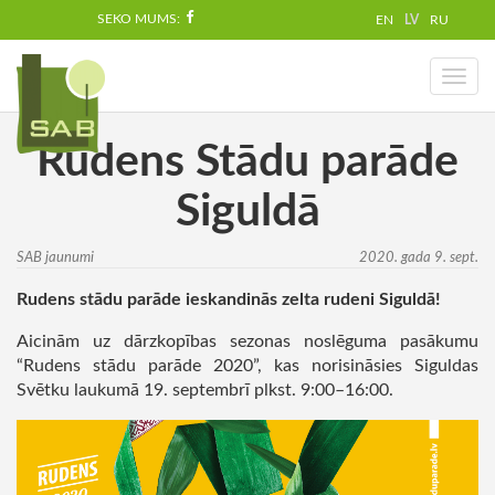
SEKO MUMS:
EN
LV
RU
Toggl
naviga
Rudens Stādu parāde
Siguldā
SAB jaunumi
2020. gada 9. sept.
Rudens stādu parāde ieskandinās zelta rudeni Siguldā!
Aicinām uz dārzkopības sezonas noslēguma pasākumu
“Rudens stādu parāde 2020”, kas norisināsies Siguldas
Svētku laukumā 19. septembrī plkst. 9:00–16:00.