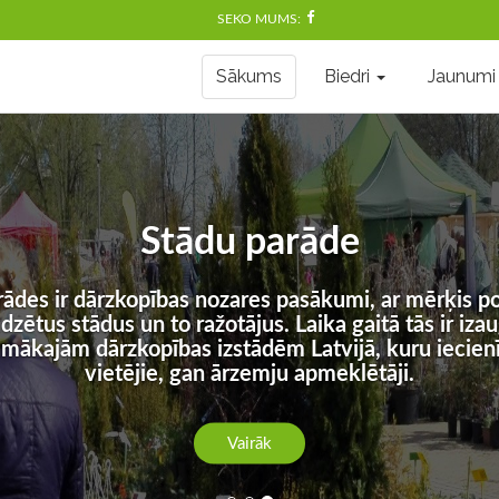
SEKO MUMS:
Sākums
Biedri
Jaunumi
Stādu parāde
rādes ir dārzkopības nozares pasākumi, ar mērķis po
udzētus stādus un to ražotājus. Laika gaitā tās ir iza
amākajām dārzkopības izstādēm Latvijā, kuru iecienī
vietējie, gan ārzemju apmeklētāji.
Vairāk