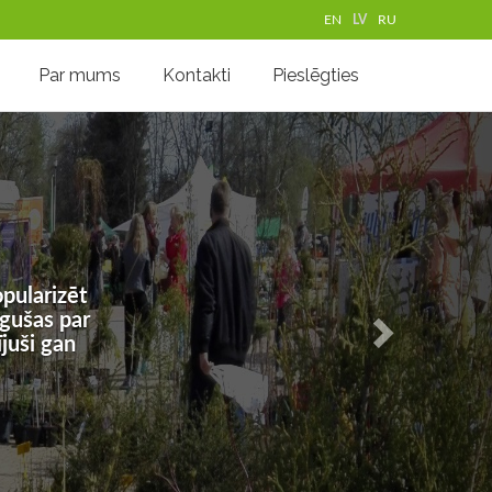
EN
LV
RU
Par mums
Kontakti
Pieslēgties
pularizēt
ugušas par
juši gan