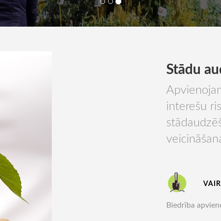
Stādu au
Apvienojam
interešu ri
stādaudzēš
veicināšan
VAIR
Biedrība apvieno