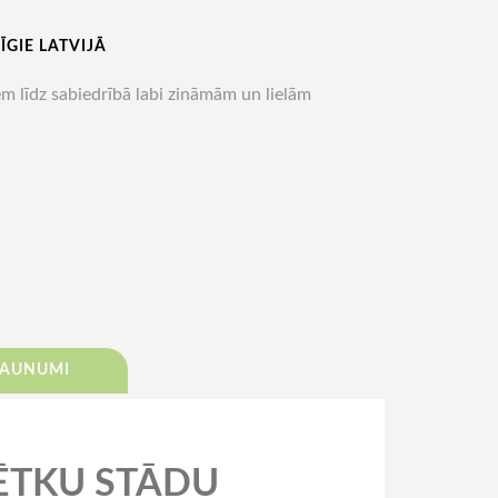
ĪGIE LATVIJĀ
m līdz sabiedrībā labi zināmām un lielām
JAUNUMI
ĒTKU STĀDU