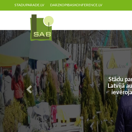
STADUPARADE.LV
DARZKOPIBASKONFERENCE.LV
Stādu pa
Latvijā a
ievēroj