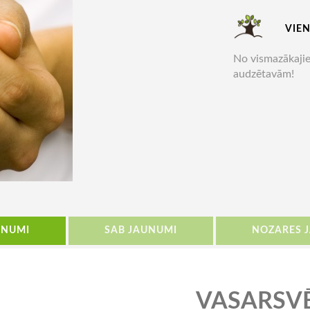
VIEN
No vismazākajie
audzētavām!
UNUMI
SAB JAUNUMI
NOZARES 
VASARSV