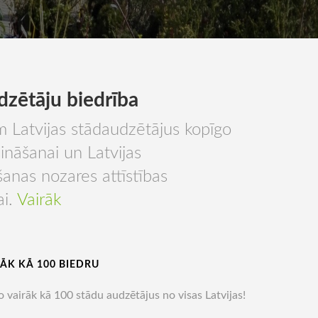
dzētāju biedrība
 Latvijas stādaudzētājus kopīgo
sināšanai un Latvijas
anas nozares attīstības
ai.
Vairāk
ĀK KĀ 100 BIEDRU
 vairāk kā 100 stādu audzētājus no visas Latvijas!