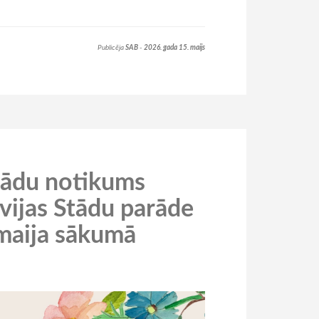
Publicēja
SAB
-
2026. gada 15. maijs
stādu notikums
tvijas Stādu parāde
maija sākumā