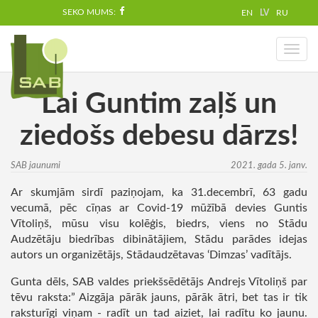
SEKO MUMS:
EN
LV
RU
Toggl
naviga
Lai Guntim zaļš un
ziedošs debesu dārzs!
SAB jaunumi
2021. gada 5. janv.
Ar skumjām sirdī paziņojam, ka 31.decembrī, 63 gadu
vecumā, pēc cīņas ar Covid-19 mūžībā devies Guntis
Vītoliņš, mūsu visu kolēģis, biedrs, viens no Stādu
Audzētāju biedrības dibinātājiem, Stādu parādes idejas
autors un organizētājs, Stādaudzētavas ‘Dimzas’ vadītājs.
Gunta dēls, SAB valdes priekšsēdētājs Andrejs Vītoliņš par
tēvu raksta:” Aizgāja pārāk jauns, pārāk ātri, bet tas ir tik
raksturīgi viņam - radīt un tad aiziet, lai radītu ko jaunu.