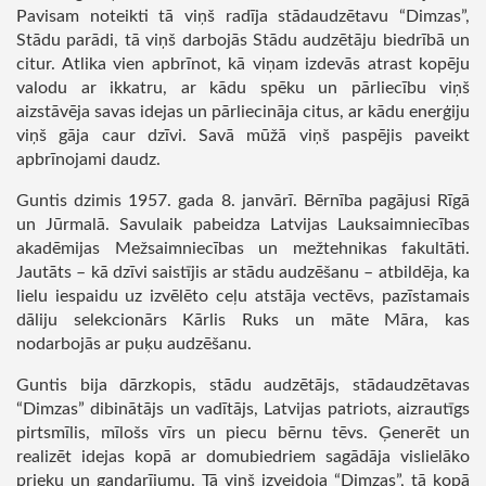
Pavisam noteikti tā viņš radīja stādaudzētavu “Dimzas”,
Stādu parādi, tā viņš darbojās Stādu audzētāju biedrībā un
citur. Atlika vien apbrīnot, kā viņam izdevās atrast kopēju
valodu ar ikkatru, ar kādu spēku un pārliecību viņš
aizstāvēja savas idejas un pārliecināja citus, ar kādu enerģiju
viņš gāja caur dzīvi. Savā mūžā viņš paspējis paveikt
apbrīnojami daudz.
Guntis dzimis 1957. gada 8. janvārī. Bērnība pagājusi Rīgā
un Jūrmalā. Savulaik pabeidza Latvijas Lauksaimniecības
akadēmijas Mežsaimniecības un mežtehnikas fakultāti.
Jautāts – kā dzīvi saistījis ar stādu audzēšanu – atbildēja, ka
lielu iespaidu uz izvēlēto ceļu atstāja vectēvs, pazīstamais
dāliju selekcionārs Kārlis Ruks un māte Māra, kas
nodarbojās ar puķu audzēšanu.
Guntis bija dārzkopis, stādu audzētājs, stādaudzētavas
“Dimzas” dibinātājs un vadītājs, Latvijas patriots, aizrautīgs
pirtsmīlis, mīlošs vīrs un piecu bērnu tēvs. Ģenerēt un
realizēt idejas kopā ar domubiedriem sagādāja vislielāko
prieku un gandarījumu. Tā viņš izveidoja “Dimzas”, tā kopā