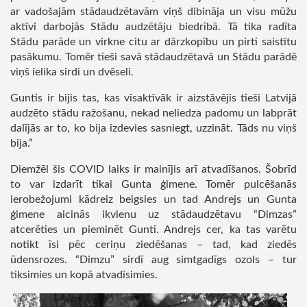
ar vadošajām stādaudzētavām viņš dibināja un visu mūžu
aktīvi darbojās Stādu audzētāju biedrībā. Tā tika radīta
Stādu parāde un virkne citu ar dārzkopību un pirti saistītu
pasākumu. Tomēr tieši savā stādaudzētavā un Stādu parādē
viņš ielika sirdi un dvēseli.
Guntis ir bijis tas, kas visaktīvāk ir aizstāvējis tieši Latvijā
audzēto stādu ražošanu, nekad neliedza padomu un labprāt
dalījās ar to, ko bija izdevies sasniegt, uzzināt. Tāds nu viņš
bija.”
Diemžēl šis COVID laiks ir mainījis arī atvadīšanos. Šobrīd
to var izdarīt tikai Gunta ģimene. Tomēr pulcēšanās
ierobežojumi kādreiz beigsies un tad Andrejs un Gunta
ģimene aicinās ikvienu uz stādaudzētavu “Dimzas”
atcerēties un pieminēt Gunti. Andrejs cer, ka tas varētu
notikt īsi pēc ceriņu ziedēšanas – tad, kad ziedēs
ūdensrozes. “Dimzu” sirdī aug simtgadīgs ozols – tur
tiksimies un kopā atvadīsimies.