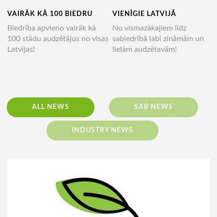
VAIRĀK KĀ 100 BIEDRU
VIENĪGIE LATVIJĀ
Biedrība apvieno vairāk kā
No vismazākajiem līdz
100 stādu audzētājus no visas
sabiedrībā labi zināmām un
Latvijas!
lielām audzētavām!
ALL NEWS
SAB NEWS
INDUSTRY NEWS