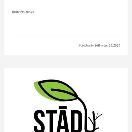
Industry news
Published by
SAB
on
Jan 26, 2026