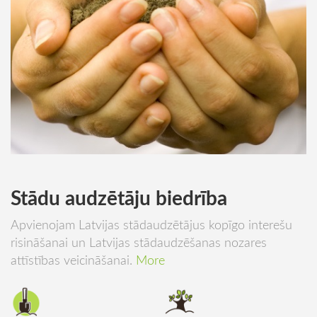
Stādu audzētāju biedrība
Apvienojam Latvijas stādaudzētājus kopīgo interešu
risināšanai un Latvijas stādaudzēšanas nozares
attīstības veicināšanai.
More