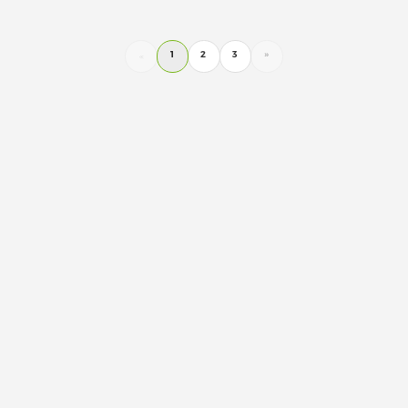
1
2
3
»
«