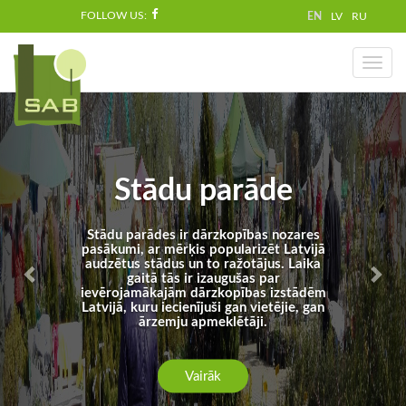
FOLLOW US:
EN
LV
RU
Toggl
naviga
Stādu parāde
Stādu parādes ir dārzkopības nozares
pasākumi, ar mērķis popularizēt Latvijā
audzētus stādus un to ražotājus. Laika
gaitā tās ir izaugušas par
ievērojamākajām dārzkopības izstādēm
Latvijā, kuru iecienījuši gan vietējie, gan
ārzemju apmeklētāji.
Vairāk