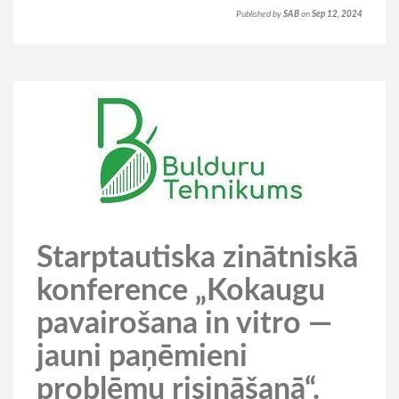
Published by
SAB
on
Sep 12, 2024
Starptautiska zinātniskā
konference „Kokaugu
pavairošana in vitro —
jauni paņēmieni
problēmu risināšanā“.