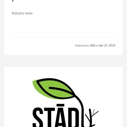
Industry news
Published by
SAB
on
Apr 25, 2024