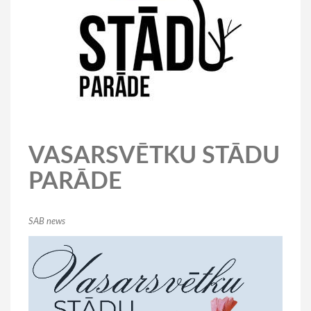
VASARSVĒTKU STĀDU
PARĀDE
SAB news