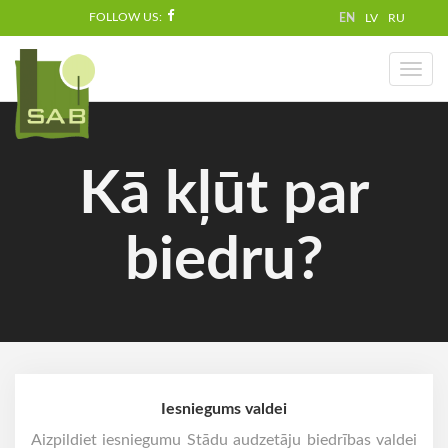
FOLLOW US:
EN
LV
RU
Toggl
naviga
Kā kļūt par
biedru?
Iesniegums valdei
Aizpildiet iesniegumu Stādu audzetāju biedrības valdei