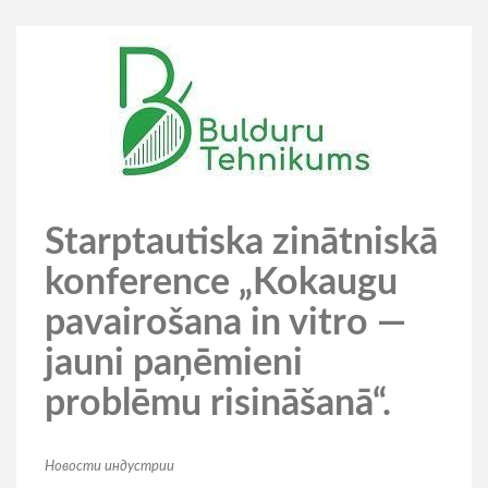
Starptautiska zinātniskā
konference „Kokaugu
pavairošana in vitro —
jauni paņēmieni
problēmu risināšanā“.
Hовости индустрии