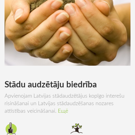
Stādu audzētāju biedrība
Apvienojam Latvijas stādaudzētājus kopīgo interešu
risināšanai un Latvijas stādaudzēšanas nozares
attīstības veicināšanai.
Ещё