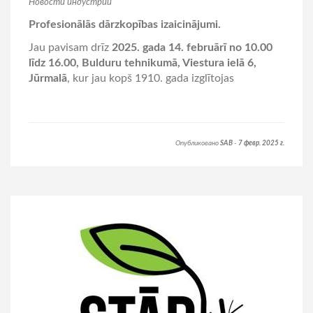
Hовости индустрии
Profesionālās dārzkopības izaicinājumi.
Jau pavisam drīz
2025. gada 14. februārī no 10.00
līdz 16.00, Bulduru tehnikumā, Viestura ielā 6,
Jūrmalā
, kur jau kopš 1910. gada izglītojas
Опубликовано
SAB
-
7 февр. 2025 г.