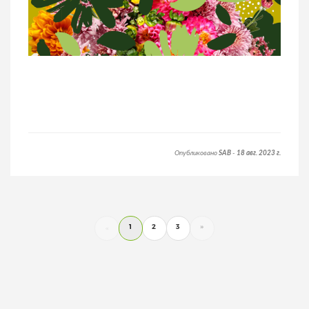
Опубликовано
SAB
-
18 авг. 2023 г.
1
2
3
»
«