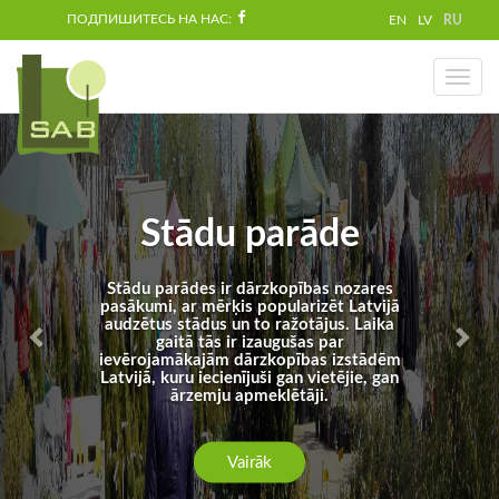
ПОДПИШИТЕСЬ НА НАС:
EN
LV
RU
Toggl
naviga
Stādu parāde
Stādu parādes ir dārzkopības nozares
pasākumi, ar mērķis popularizēt Latvijā
audzētus stādus un to ražotājus. Laika
gaitā tās ir izaugušas par
ievērojamākajām dārzkopības izstādēm
Latvijā, kuru iecienījuši gan vietējie, gan
ārzemju apmeklētāji.
Vairāk