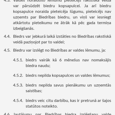
Valdes noraidošo lēmumu pieteicējs rakstiskā veidā
var pārsūdzēt biedru kopsapulcei. Ja arī biedru
kopsapulce noraida pieteicēja lūgumu, pieteicējs nav
uzņemts par Biedrības biedru, un viņš var iesniegt
atkārtotu pieteikumu ne ātrāk kā pēc gada termiņa
izbeigšanās.
Biedrs var jebkurā laikā izstāties no Biedrības rakstiskā
veidā paziņojot par to valdei;
Biedru var izslēgt no Biedrības ar valdes lēmumu, ja:
biedrs vairāk kā 6 mēnešus nav nomaksājis
biedra naudu;
biedrs nepilda kopsapulces un valdes lēmumus;
biedrs nepilda savus pienākumu un uzņemtās
saistības;
biedrs veic citu darbību, kas ir pretrunā ar šajos
statūtos noteikto.
Jautājumu par Biedrības biedra izslēgšanu valde