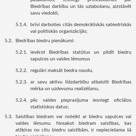
Biedrības darbību un tās uzlabošanu, aizstāvēt
savu viedokli,
brīvi darboties citās demokrātiskās sabiedriskās
vai politiskās organizācijās;
Biedrības biedru pienākumi:
ievērot Biedrības statūtus un pildīt biedru
sapulces un valdes lēmumus
regulāri maksāt biedra naudu,
ar savu aktīvu līdzdarbību atbalstīt Biedrības
mērķa un uzdevumu realizēšanu,
pēc valdes pieprasījuma iesniegt oficiālos
statistiskos datus;
Saistības biedram var noteikt ar biedru sapulces vai
valdes lēmumu. Nosakot biedram saistības, kas
atšķiras no citu biedru saistībām, ir nepieciešama šā