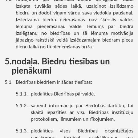
izskata tuvākās sēdes laikā, uzaicinot izslēdzamo
biedru un dodot viņam vārdu sava viedokļa paušanai.
Izslēdzamā biedra neierašanās nav šķērslis valdes
lēmuma pieņemšanai. Valdei lēmums par biedra
izslēgšanu no biedrības un šā lēmuma motivācija
jāpaziņo rakstiskā veidā izslēdzamajam biedram piecu
dienu laikā no tā pieņemšanas brīža.
nodaļa. Biedru tiesības un
pienākumi
Biedrības biedriem ir šādas tiesības:
piedalīties Biedrības pārvaldē,
saņemt informāciju par Biedrības darbību, tai
skaitā iepazīties ar visu Biedrības institūciju
protokoliem, lēmumiem un rīkojumiem,
piedalīties visos Biedrības organizētajos
pasākumos, iesniegt priekšlikumus par