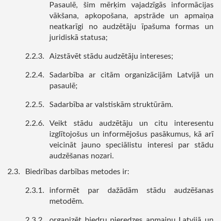
Pasaulē, šim mērķim vajadzīgās informācijas
vākšana, apkopošana, apstrāde un apmaiņa
neatkarīgi no audzētāju īpašuma formas un
juridiskā statusa;
Aizstāvēt stādu audzētāju intereses;
Sadarbība ar citām organizācijām Latvijā un
pasaulē;
Sadarbība ar valstiskām struktūrām.
Veikt stādu audzētāju un citu interesentu
izglītojošus un informējošus pasākumus, kā arī
veicināt jauno speciālistu interesi par stādu
audzēšanas nozari.
Biedrības darbības metodes ir:
informēt par dažādām stādu audzēšanas
metodēm.
organizēt biedru pieredzes apmaiņu Latvijā un