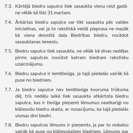
Kārtējā biedru sapulce tiek sasaukta vienu reizi gadā-
ne vēlāk kā līdz 31.martam.
Ārkārtas biedru sapulce var tikt sasaukta pēc valdes
iniciatīvas, vai ja to rakstiskā veidā pieprasa ne mazāk
kā viena desmitā daļa Biedrības biedru, norādot
sasaukšanas iemeslu.
Biedru sapulce tiek sasaukta, ne vēlāk kā divas nedēļas
pirms sapulces nosūtot katram biedram rakstisku
uzaicinājumu.
Biedru sapulce ir lemttiesīga, ja tajā piedalās vairāk kā
puse no biedriem.
Ja biedru sapulce nav lemttiesīga kvoruma trūkuma
dēļ, trīs nedēļu laikā tiek sasaukta atkārtota biedru
sapulce, kas ir tiesīga pieņemt lēmumus neatkarīgi no
klātesošo biedru skaita, ar nosacījumu, ka tajā piedalās
vismaz divi biedri.
Biedru sapulces lēmums ir pieņemts, ja par to nobalso
vairāk kā puse no klātesošajiem biedriem. Lēmums par