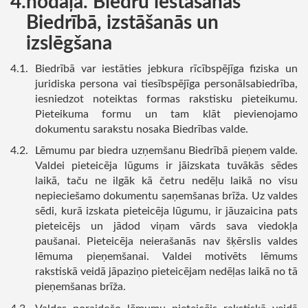
nodaļa. Biedru iestāšanās
Biedrībā, izstāšanās un
izslēgšana
Biedrībā var iestāties jebkura rīcībspējīga fiziska un
juridiska persona vai tiesībspējīga personālsabiedrība,
iesniedzot noteiktas formas rakstisku pieteikumu.
Pieteikuma formu un tam klāt pievienojamo
dokumentu sarakstu nosaka Biedrības valde.
Lēmumu par biedra uzņemšanu Biedrībā pieņem valde.
Valdei pieteicēja lūgums ir jāizskata tuvākās sēdes
laikā, taču ne ilgāk kā četru nedēļu laikā no visu
nepieciešamo dokumentu saņemšanas brīža. Uz valdes
sēdi, kurā izskata pieteicēja lūgumu, ir jāuzaicina pats
pieteicējs un jādod viņam vārds sava viedokļa
paušanai. Pieteicēja neierašanās nav šķērslis valdes
lēmuma pieņemšanai. Valdei motivēts lēmums
rakstiskā veidā jāpaziņo pieteicējam nedēļas laikā no tā
pieņemšanas brīža.