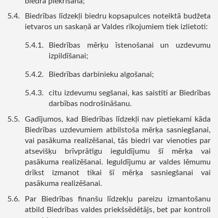
biedra piekrišana;
Biedrības līdzekļi biedru kopsapulces noteiktā budžeta
ietvaros un saskaņā ar Valdes rīkojumiem tiek izlietoti:
Biedrības mērķu īstenošanai un uzdevumu
izpildīšanai;
Biedrības darbinieku algošanai;
citu izdevumu segšanai, kas saistīti ar Biedrības
darbības nodrošināšanu.
Gadījumos, kad Biedrības līdzekļi nav pietiekami kāda
Biedrības uzdevumiem atbilstoša mērķa sasniegšanai,
vai pasākuma realizēšanai, tās biedri var vienoties par
atsevišķu brīvprātīgu ieguldījumu šī mērķa vai
pasākuma realizēšanai. Ieguldījumu ar valdes lēmumu
drīkst izmanot tikai šī mērķa sasniegšanai vai
pasākuma realizēšanai.
Par Biedrības finanšu līdzekļu pareizu izmantošanu
atbild Biedrības valdes priekšsēdētājs, bet par kontroli