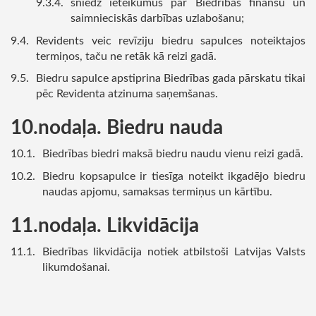
sniedz ieteikumus par Biedrības finanšu un
saimnieciskās darbības uzlabošanu;
Revidents veic revīziju biedru sapulces noteiktajos
termiņos, taču ne retāk kā reizi gadā.
Biedru sapulce apstiprina Biedrības gada pārskatu tikai
pēc Revidenta atzinuma saņemšanas.
nodaļa. Biedru nauda
Biedrības biedri maksā biedru naudu vienu reizi gadā.
Biedru kopsapulce ir tiesīga noteikt ikgadējo biedru
naudas apjomu, samaksas termiņus un kārtību.
nodaļa. Likvidācija
Biedrības likvidācija notiek atbilstoši Latvijas Valsts
likumdošanai.