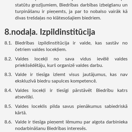
statūtu grozījumiem, Biedrības darbības izbeigšanu un
turpināšanu ir pieņemts, ja par to nobalso vairāk kā
divas trešdaļas no klātesošajiem biedriem.
nodaļa. Izpildinstitūcija
Biedrības izpildinstitūcija ir valde, kas sastāv no
četriem valdes locekļiem.
Valdes locekļi no sava vidus ievēlē valdes
priekšsēdētāju, kurš organizē valdes darbu.
Valde ir tiesīga izlemt visus jautājumus, kas nav
ekskluzīvā biedru sapulces kompetencē.
Valdes locekļi ir tiesīgi pārstāvēt Biedrību katrs
atsevišķi.
Valdes loceklis pilda savus pienākumus sabiedriskā
kārtā.
Valde ir tiesīga pieņemt lēmumu par algota darbinieka
nodarbināšanu Biedrības interesēs.