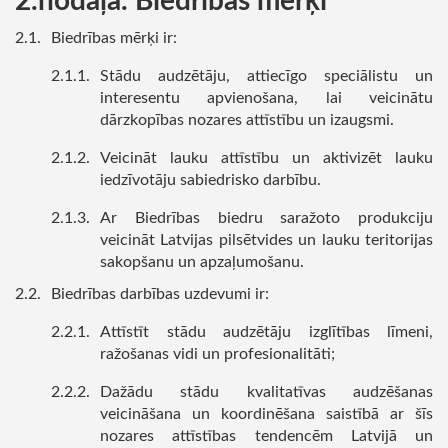
nodaļa. Biedrības mērķi
Biedrības mērķi ir:
Stādu audzētāju, attiecīgo speciālistu un
interesentu apvienošana, lai veicinātu
dārzkopības nozares attīstību un izaugsmi.
Veicināt lauku attīstību un aktivizēt lauku
iedzīvotāju sabiedrisko darbību.
Ar Biedrības biedru saražoto produkciju
veicināt Latvijas pilsētvides un lauku teritorijas
sakopšanu un apzaļumošanu.
Biedrības darbības uzdevumi ir:
Attīstīt stādu audzētāju izglītības līmeni,
ražošanas vidi un profesionalitāti;
Dažādu stādu kvalitatīvas audzēšanas
veicināšana un koordinēšana saistībā ar šīs
nozares attīstības tendencēm Latvijā un