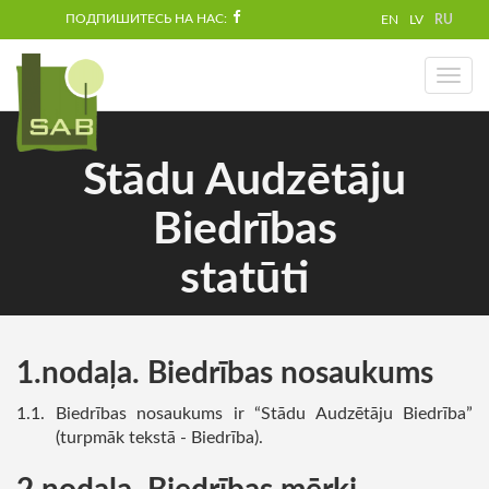
ПОДПИШИТЕСЬ НА НАС:
EN
LV
RU
Toggl
naviga
Stādu Audzētāju
Biedrības
statūti
nodaļa. Biedrības nosaukums
Biedrības nosaukums ir “Stādu Audzētāju Biedrība”
(turpmāk tekstā - Biedrība).